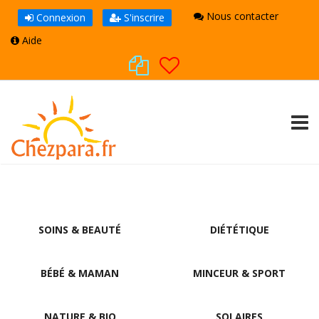
Nous contacter
Connexion
S'inscrire
Aide
TOGG
SOINS & BEAUTÉ
DIÉTÉTIQUE
BÉBÉ & MAMAN
MINCEUR & SPORT
NATURE & BIO
SOLAIRES