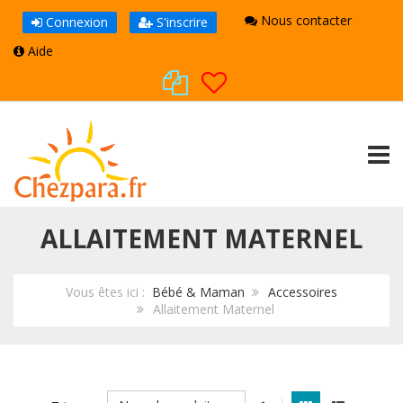
Nous contacter
Connexion
S'inscrire
Aide
TOGG
ALLAITEMENT MATERNEL
Vous êtes ici :
Bébé & Maman
Accessoires
Allaitement Maternel