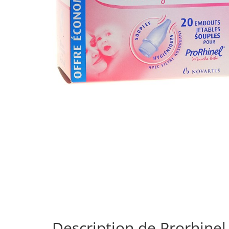
de
10
Description de Prorhinel