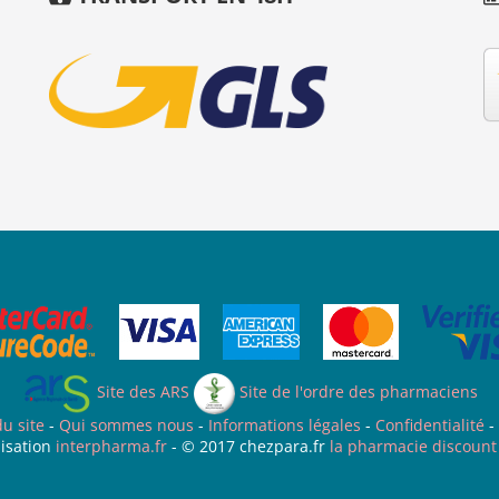
Site des ARS
Site de l'ordre des pharmaciens
du site
-
Qui sommes nous
-
Informations légales
-
Confidentialité
-
isation
interpharma.fr
- © 2017 chezpara.fr
la pharmacie discount