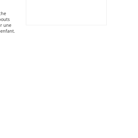
che
bouts
ur une
enfant.