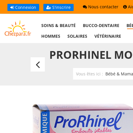
Nous contacter
Ai
Connexion
S'inscrire
SOINS & BEAUTÉ
BUCCO-DENTAIRE
BÉ
HOMMES
SOLAIRES
VÉTÉRINAIRE
PRORHINEL MOU
Prorhinel
Mouche
Vous êtes ici :
Bébé & Mam
Bébé
Embouts
Jetables
Boite