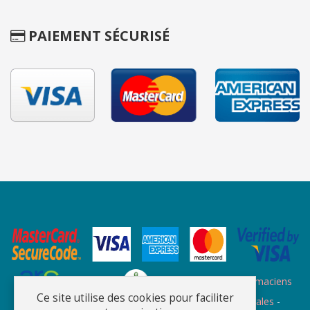
PAIEMENT SÉCURISÉ
Site des ARS
Site de l'ordre des pharmaciens
Ce site utilise des cookies pour faciliter
Plan du site
-
Qui sommes nous
-
Informations légales
-