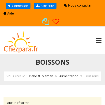
Nous contacter
Connexion
S'inscrire
Aide
TOGG
BOISSONS
Vous êtes ici :
Bébé & Maman
Alimentation
Boissons
Aucun résultat