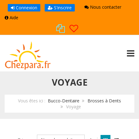
Nous contacter
Connexion
S'inscrire
Aide
TOGG
VOYAGE
Vous êtes ici :
Bucco-Dentaire
Brosses à Dents
Voyage