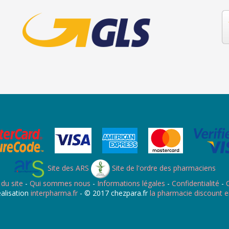
Site des ARS
Site de l'ordre des pharmaciens
 du site
-
Qui sommes nous
-
Informations légales
-
Confidentialité
-
C
alisation
interpharma.fr
- © 2017 chezpara.fr
la pharmacie discount e