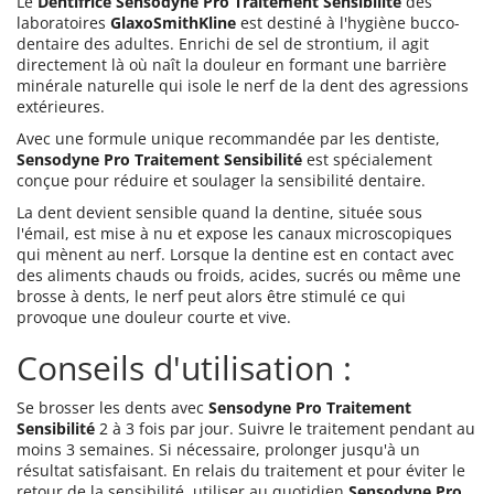
Le
Dentifrice Sensodyne Pro Traitement Sensibilité
des
laboratoires
GlaxoSmithKline
est destiné à l'hygiène bucco-
dentaire des adultes. Enrichi de sel de strontium, il agit
directement là où naît la douleur en formant une barrière
minérale naturelle qui isole le nerf de la dent des agressions
extérieures.
Avec une formule unique recommandée par les dentiste,
Sensodyne Pro Traitement Sensibilité
est spécialement
conçue pour réduire et soulager la sensibilité dentaire.
La dent devient sensible quand la dentine, située sous
l'émail, est mise à nu et expose les canaux microscopiques
qui mènent au nerf. Lorsque la dentine est en contact avec
des aliments chauds ou froids, acides, sucrés ou même une
brosse à dents, le nerf peut alors être stimulé ce qui
provoque une douleur courte et vive.
Conseils d'utilisation :
Se brosser les dents avec
Sensodyne Pro Traitement
Sensibilité
2 à 3 fois par jour. Suivre le traitement pendant au
moins 3 semaines. Si nécessaire, prolonger jusqu'à un
résultat satisfaisant. En relais du traitement et pour éviter le
retour de la sensibilité, utiliser au quotidien
Sensodyne Pro