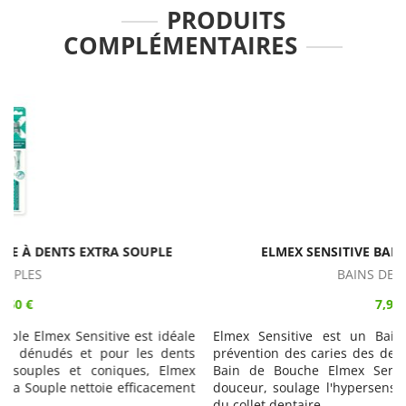
PRODUITS
COMPLÉMENTAIRES
ELMEX SENSITIVE BAIN DE BOUCHE 400ML
BAINS DE BOUCHE
7,95 €
e
Elmex Sensitive est un Bain de Bouche destiné à la
s
prévention des caries des dents sensibles. Sans alcool, le
x
Bain de Bouche Elmex Sensitive nettoie les dents en
t
douceur, soulage l'hypersensibilité et protège de la carie
du collet dentaire.