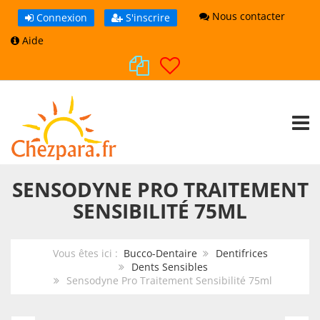
Nous contacter
Connexion
S'inscrire
Aide
TOGG
SENSODYNE PRO TRAITEMENT
SENSIBILITÉ 75ML
Vous êtes ici :
Bucco-Dentaire
Dentifrices
Dents Sensibles
Sensodyne Pro Traitement Sensibilité 75ml