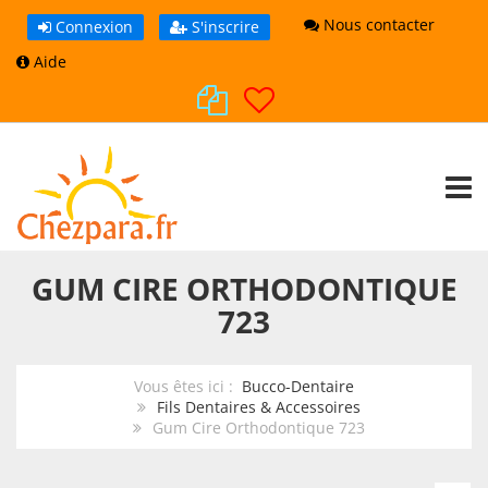
Nous contacter
Connexion
S'inscrire
Aide
TOGG
GUM CIRE ORTHODONTIQUE
723
Vous êtes ici :
Bucco-Dentaire
Fils Dentaires & Accessoires
Gum Cire Orthodontique 723