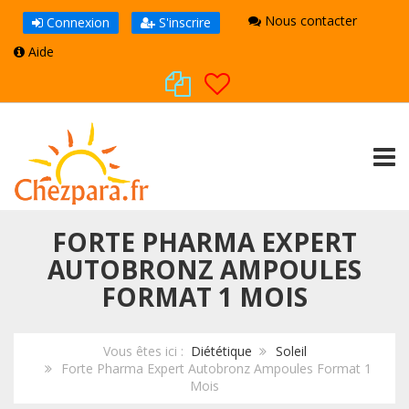
Nous contacter
Connexion
S'inscrire
Aide
TOGG
FORTE PHARMA EXPERT
AUTOBRONZ AMPOULES
FORMAT 1 MOIS
Vous êtes ici :
Diététique
Soleil
Forte Pharma Expert Autobronz Ampoules Format 1
Mois