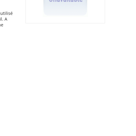
tilisé
l. A
ne