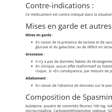
Contre-indications :
Ce médicament est contre-indiqué dans la situation 
Mises en garde et autres
Mises en garde
:
En raison de la présence de lactose et de s
glucose et du galactose, ou de déficit en lacta
Grossesse
:
Il n'y a pas de données fiables de tératogenès
En clinique, aucun effet malformatif ou foetot
risque. .b +En conséquence, par mesure de pr
Allaitement
:
En raison de l'absence de données sur le passa
Composition de Spasmi
Aubépine, poudre de sommités fleuries 100 mg, Valé
microcristalline, Carboxyméthylamidon sodique, Si