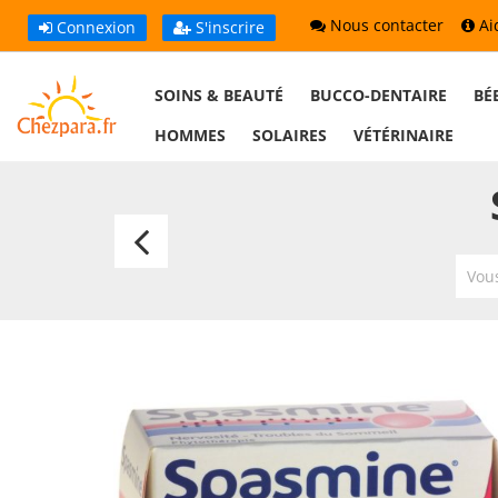
Nous contacter
Ai
Connexion
S'inscrire
SOINS & BEAUTÉ
BUCCO-DENTAIRE
BÉ
HOMMES
SOLAIRES
VÉTÉRINAIRE
Quies
Masque
Vous
de
Relaxation
Occultant