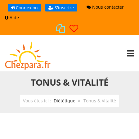
Nous contacter
Connexion
S'inscrire
Aide
TOGG
TONUS & VITALITÉ
Vous êtes ici :
Diététique
Tonus & Vitalité