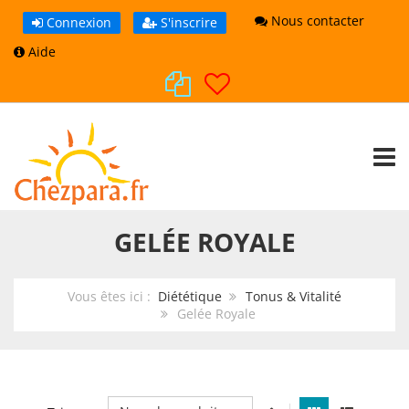
Nous contacter
Connexion
S'inscrire
Aide
TOGG
GELÉE ROYALE
Vous êtes ici :
Diététique
Tonus & Vitalité
Gelée Royale