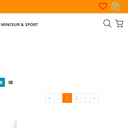
MINCEUR & SPORT
«
‹
1
2
›
»