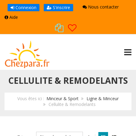
Nous contacter
Connexion
S'inscrire
Aide
TOGG
CELLULITE & REMODELANTS
Vous êtes ici :
Minceur & Sport
Ligne & Minceur
Cellulite & Remodelants