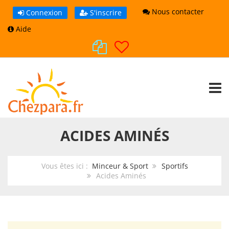
Nous contacter
Connexion
S'inscrire
Aide
TOGG
ACIDES AMINÉS
Vous êtes ici :
Minceur & Sport
Sportifs
Acides Aminés