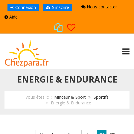
Nous contacter
Connexion
S'inscrire
Aide
TOGG
ENERGIE & ENDURANCE
Vous êtes ici :
Minceur & Sport
Sportifs
Energie & Endurance