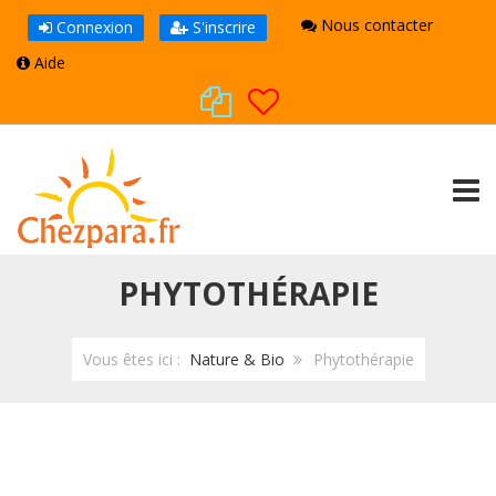
Nous contacter
Connexion
S'inscrire
Aide
TOGG
PHYTOTHÉRAPIE
Vous êtes ici :
Nature & Bio
Phytothérapie