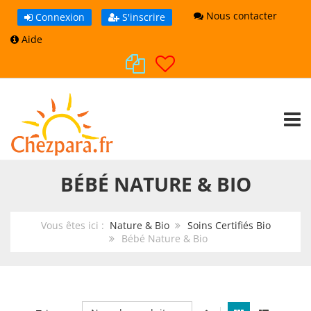
Nous contacter
Connexion
S'inscrire
Aide
TOGG
BÉBÉ NATURE & BIO
Vous êtes ici :
Nature & Bio
Soins Certifiés Bio
Bébé Nature & Bio