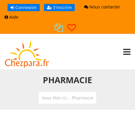
Nous contacter
Connexion
S'inscrire
Aide
TOGG
PHARMACIE
Vous êtes ici :
Pharmacie