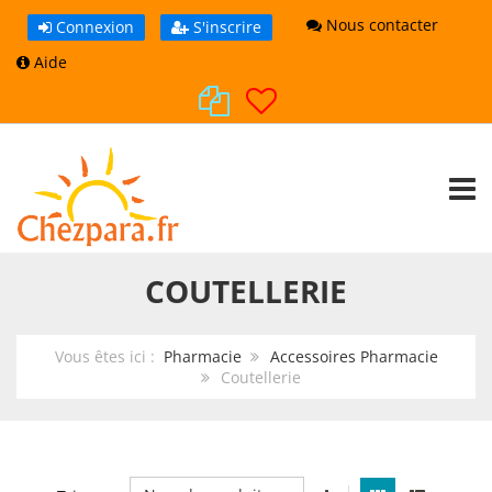
Nous contacter
Connexion
S'inscrire
Aide
TOGG
COUTELLERIE
Vous êtes ici :
Pharmacie
Accessoires Pharmacie
Coutellerie