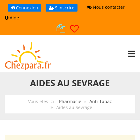
Nous contacter
Connexion
S'inscrire
Aide
TOGG
AIDES AU SEVRAGE
Vous êtes ici :
Pharmacie
Anti-Tabac
Aides au Sevrage