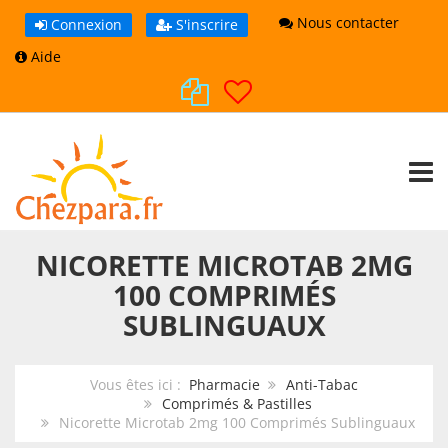
Nous contacter
Connexion
S'inscrire
Aide
TOGG
NICORETTE MICROTAB 2MG
100 COMPRIMÉS
SUBLINGUAUX
Vous êtes ici :
Pharmacie
Anti-Tabac
Comprimés & Pastilles
Nicorette Microtab 2mg 100 Comprimés Sublinguaux