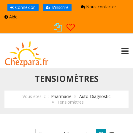
Nous contacter
Connexion
S'inscrire
Aide
TOGG
TENSIOMÈTRES
Vous êtes ici :
Pharmacie
Auto-Diagnostic
Tensiomètres