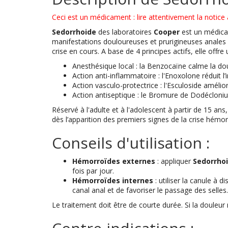
Ceci est un médicament : lire attentivement la notice a
Sedorrhoide
des laboratoires
Cooper
est un médica
manifestations douloureuses et prurigineuses anales e
crise en cours. A base de 4 principes actifs, elle offr
Anesthésique local : la Benzocaïne calme la dou
Action anti-inflammatoire : l'Enoxolone réduit l
Action vasculo-protectrice : l'Esculoside amélio
Action antiseptique : le Bromure de Dodécloni
Réservé à l'adulte et à l'adolescent à partir de 15 ans
dès l’apparition des premiers signes de la crise hémor
Conseils d'utilisation :
Hémorroïdes externes
: appliquer
Sedorrhoi
fois par jour.
Hémorroïdes internes
: utiliser la canule à d
canal anal et de favoriser le passage des selles.
Le traitement doit être de courte durée. Si la douleu