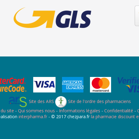
Site des ARS
Site de l'ordre des pharmaciens
 du site
-
Qui sommes nous
-
Informations légales
-
Confidentialité
-
C
alisation
interpharma.fr
- © 2017 chezpara.fr
la pharmacie discount e