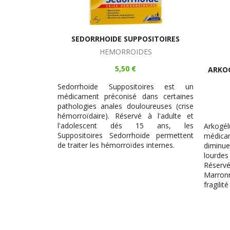
SEDORRHOIDE SUPPOSITOIRES
HEMORROIDES
5,50 €
ARKOG
Sedorrhoide Suppositoires est un
médicament préconisé dans certaines
pathologies anales douloureuses (crise
hémorroïdaire). Réservé à l'adulte et
l'adolescent dés 15 ans, les
Arkogél
Suppositoires Sedorrhoide permettent
médic
de traiter les hémorroïdes internes.
diminu
lourdes
Réser
Marronn
fragilit