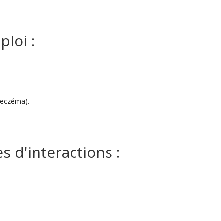
loi :
 eczéma).
 d'interactions :