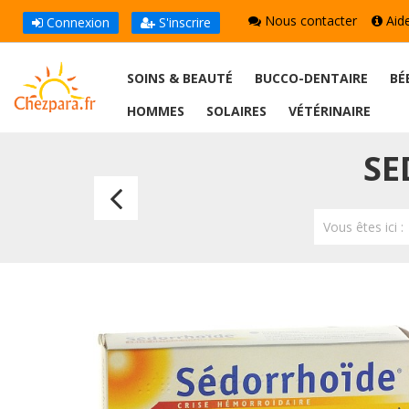
Nous contacter
Aid
Connexion
S'inscrire
SOINS & BEAUTÉ
BUCCO-DENTAIRE
BÉ
HOMMES
SOLAIRES
VÉTÉRINAIRE
SE
Diosmine
600mg
Vous êtes ici 
Sandoz
30
Comprimés