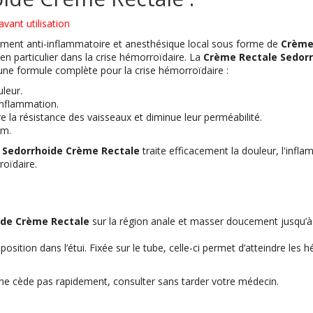
vant utilisation
ment anti-inflammatoire et anesthésique local sous forme de
Crème
n particulier dans la crise hémorroïdaire. La
Crème Rectale
Sedor
e une formule complète pour la crise hémorroïdaire :
leur.
’inflammation.
re la résistance des vaisseaux et diminue leur perméabilité.
um.
,
Sedorrhoide Crème Rectale
traite efficacement la douleur, l'inf
roïdaire.
de Crème Rectale
sur la région anale et masser doucement jusqu’à p
isposition dans l’étui. Fixée sur le tube, celle-ci permet d’atteindre le
r ne cède pas rapidement, consulter sans tarder votre médecin.