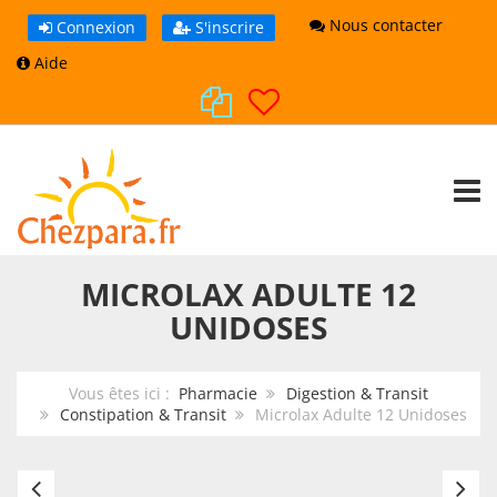
Nous contacter
Connexion
S'inscrire
Aide
TOGG
MICROLAX ADULTE 12
UNIDOSES
Vous êtes ici :
Pharmacie
Digestion & Transit
Constipation & Transit
Microlax Adulte 12 Unidoses
Magnesie
Mi