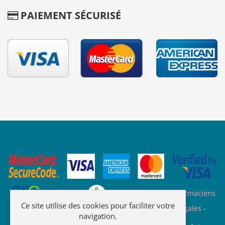
PAIEMENT SÉCURISÉ
Site des ARS
Site de l'ordre des pharmaciens
Ce site utilise des cookies pour faciliter votre
Plan du site
-
Qui sommes nous
-
Informations légales
-
navigation.
Confidentialité
-
C.G.V.