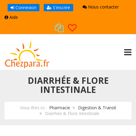
Nous contacter
Connexion
S'inscrire
Aide
TOGG
DIARRHÉE & FLORE
INTESTINALE
Vous êtes ici :
Pharmacie
Digestion & Transit
Diarrhée & Flore Intestinale