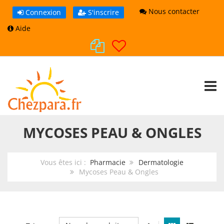
Nous contacter
Connexion
S'inscrire
Aide
TOGG
MYCOSES PEAU & ONGLES
Vous êtes ici :
Pharmacie
Dermatologie
Mycoses Peau & Ongles