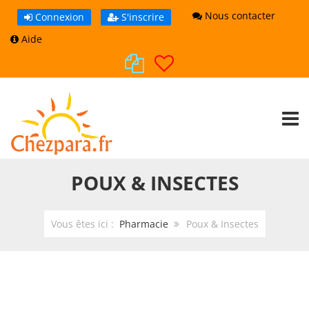
Nous contacter
Connexion
S'inscrire
Aide
TOGG
POUX & INSECTES
Vous êtes ici :
Pharmacie
Poux & Insectes