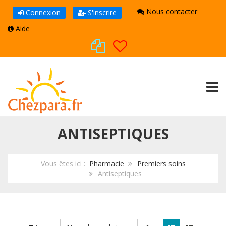
Nous contacter
Connexion
S'inscrire
Aide
TOGG
ANTISEPTIQUES
Vous êtes ici :
Pharmacie
Premiers soins
Antiseptiques