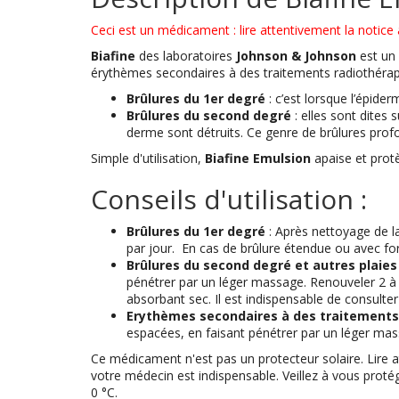
Ceci est un médicament : lire attentivement la notice a
Biafine
des laboratoires
Johnson & Johnson
est un
érythèmes secondaires à des traitements radiothérapi
Brûlures du 1er degré
: c’est lorsque l’épider
Brûlures du second degré
: elles sont dites 
derme sont détruits. Ce genre de brûlures prof
Simple d'utilisation,
Biafine Emulsion
apaise et protè
Conseils d'utilisation :
Brûlures du 1er degré
: Après nettoyage de la
par jour. En cas de brûlure étendue ou avec fo
Brûlures du second degré et autres plaie
pénétrer par un léger massage. Renouveler 2 à 
absorbant sec. Il est indispensable de consulte
Erythèmes secondaires à des traitements
espacées, en faisant pénétrer par un léger mas
Ce médicament n'est pas un protecteur solaire. Lire 
votre médecin est indispensable. Veillez à vous protég
0 °C.