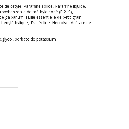
 de cétyle, Paraffine solide, Paraffine liquide,
ydroxybenzoate de méthyle sodé (E 219),
e galbanum, Huile essentielle de petit grain
phényléthylique, Traséolide, Hercolyn, Acétate de
eglycol, sorbate de potassium.