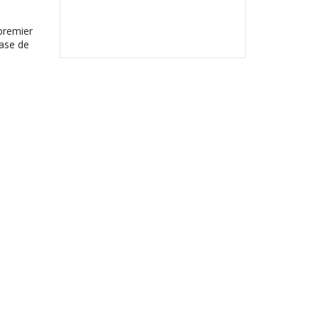
 premier
base de