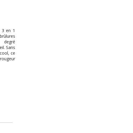
 3 en 1
brûlures
 degré
eil. Sans
cool, ce
 rougeur