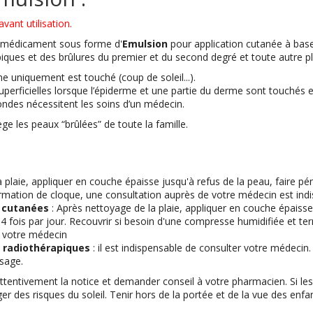
vant utilisation.
 médicament sous forme d'
Emulsion
pour application cutanée à base
ques et des brûlures du premier et du second degré et toute autre pl
me uniquement est touché (coup de soleil...).
superficielles lorsque l’épiderme et une partie du derme sont touchés e
ondes nécessitent les soins d’un médecin.
ge les peaux “brûlées” de toute la famille.
 plaie, appliquer en couche épaisse jusqu'à refus de la peau, faire p
rmation de cloque, une consultation auprès de votre médecin est indi
s cutanées
: Après nettoyage de la plaie, appliquer en couche épaiss
4 fois par jour. Recouvrir si besoin d'une compresse humidifiée et t
r votre médecin
 radiothérapiques
: il est indispensable de consulter votre médecin.
sage.
attentivement la notice et demander conseil à votre pharmacien. Si l
er des risques du soleil. Tenir hors de la portée et de la vue des enf