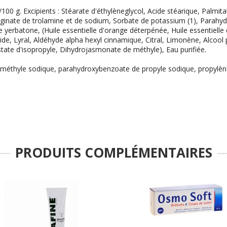
0 g. Excipients : Stéarate d'éthylèneglycol, Acide stéarique, Palmitate
Alginate de trolamine et de sodium, Sorbate de potassium (1), Parah
rbatone, (Huile essentielle d'orange déterpénée, Huile essentielle d
ide, Lyral, Aldéhyde alpha hexyl cinnamique, Citral, Limonène, Alcool 
state d'isopropyle, Dihydrojasmonate de méthyle), Eau purifiée.
e méthyle sodique, parahydroxybenzoate de propyle sodique, propylèn
PRODUITS COMPLÉMENTAIRES