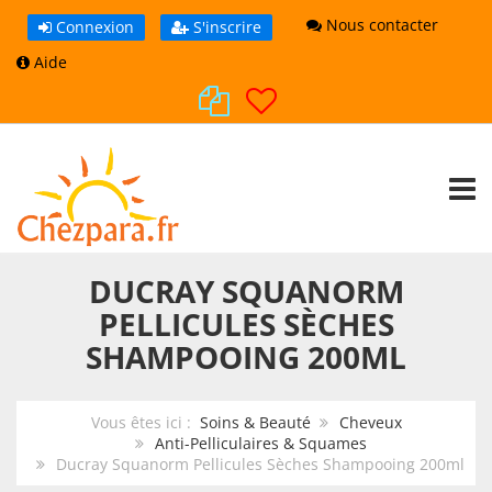
Nous contacter
Connexion
S'inscrire
Aide
TOGG
DUCRAY SQUANORM
PELLICULES SÈCHES
SHAMPOOING 200ML
Vous êtes ici :
Soins & Beauté
Cheveux
Anti-Pelliculaires & Squames
Ducray Squanorm Pellicules Sèches Shampooing 200ml