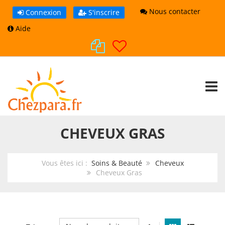
Nous contacter
Connexion
S'inscrire
Aide
TOGG
CHEVEUX GRAS
Vous êtes ici :
Soins & Beauté
Cheveux
Cheveux Gras