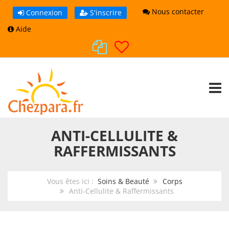
Nous contacter
Connexion
S'inscrire
Aide
TOGG
ANTI-CELLULITE &
RAFFERMISSANTS
Vous êtes ici :
Soins & Beauté
Corps
Anti-Cellulite & Raffermissants