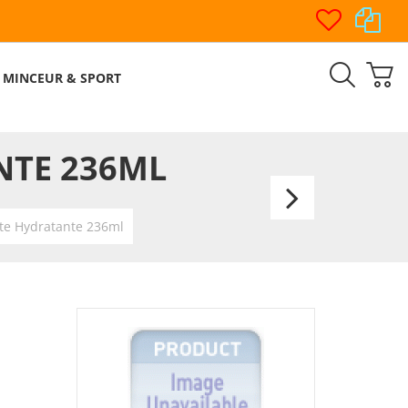
MINCEUR & SPORT
NTE 236ML
CeraV
Crèm
te Hydratante 236ml
Lavan
Hydra
473ml