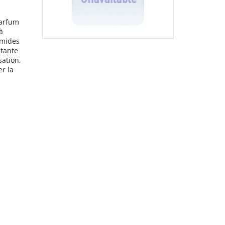
parfum
à
amides
atante
sation,
er la