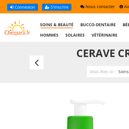
Nous contacter
Ai
Connexion
S'inscrire
SOINS & BEAUTÉ
BUCCO-DENTAIRE
BÉ
HOMMES
SOLAIRES
VÉTÉRINAIRE
CERAVE C
Bioderma
Atoderm
Vous êtes ici :
Soins
Huile
de
Douche
1