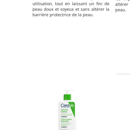
ant un fini de
Hydra
altérer la barrière protectrice de la
ans altérer la
impure
peau.
 peau.
maquil
hydrat
cutanée