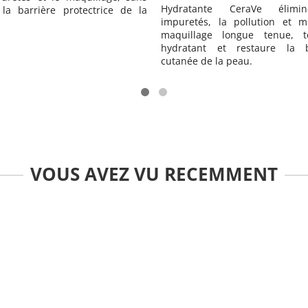
tante CeraVe élimine les
Hydratante CeraVe nettoie en 
tés, la pollution et même le
hydrate, relipide et 
lage longue tenue, tout en
immédiatement, sans alté
ant et restaure la barrière
barrière protectrice de la peau.
 de la peau.
VOUS AVEZ VU RECEMMENT