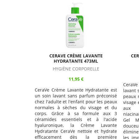
AVANTE
CERAVE GEL MOUSSANT 236ML
C
73ML
NETT
HYGIÈNE CORPORELLE
RELLE
9,95 €
CeraVe Gel Moussant est un soin
ydratante est
CeraVe
lavant sans parfum préconisé pour les
fum préconisé
Hydrata
peaux normales, mixtes et grasses du
pour les peaux
effica
visage et du corps. Grâce à sa formule
visage et du
hydrate
aux 3 céramides essentiels,
rmule aux 3
protec
niacinamide et acide hyaluronique, le
et à l'acide
sèches
Gel Moussant CeraVe nettoie en
ème Lavante
aux 3 
douceur, purifie en profondeur et
ie et hydrate
hyalur
élimine efficacement l'excès de sébum,
a première
Crème
les impuretés et le maquillage, sans