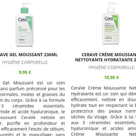
ERAVE CRÈME MOUSSANTE
CERAVE HUILE LAVANTE MOU
OYANTE HYDRATANTE 236ML
HYDRATANTE 473ML
HYGIÈNE CORPORELLE
HYGIÈNE CORPORELLE
10,95 €
13,95 €
 Crème Moussante Nettoyante
CeraVe Huile Lavante Mou
nte est un soin qui démaquille
Hydratante est un soin lav
cement, nettoie en douceur et
convient à toute la famille p
 tout en respectant la barrière
pour les peaux normales à trè
trice des peaux normales à
et les peaux à tendance atop
 du visage. Grâce à sa formule
visage et du corps, y compris 
céramides essentiels, acide
zones intimes. Grâce à sa for
onique et acides aminés, la
3 céramides essentiels, triglycé
 Moussante Nettoyante
squalane, l'Huile Lavante Mo