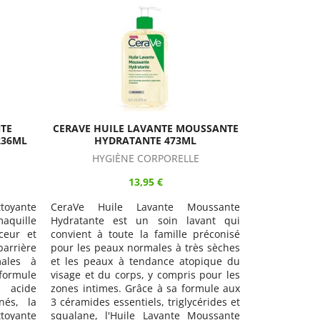
SSANTE
CERAVE EAU MICELLAIRE 295ML
DÉMAQUILLANTS
9,95 €
CeraVe Eau Micellaire 3-en-1 est un
ssante
soin sans rinçage qui nettoie,
ant qui
démaquille et hydrate en douceur tout
réconisé
en respectant la barrière protectrice
s sèches
des peaux normales à sèches du
ique du
visage et du cou. Grâce à sa formule
pour les
aux 3 Céramides essentiels et
mule aux
Niacinamide, l'Eau Micellaire CeraVe
rides et
élimine les impuretés, la pollution tout
ussante
en hydratant et en restaurant la