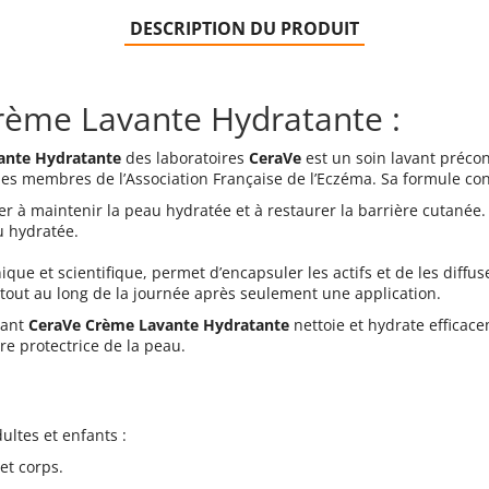
DESCRIPTION DU PRODUIT
rème Lavante Hydratante :
ante Hydratante
des laboratoires
CeraVe
est un soin lavant préco
 les membres de l’Association Française de l’Eczéma. Sa formule con
ider à maintenir la peau hydratée et à restaurer la barrière cutanée.
u hydratée.
que et scientifique, permet d’encapsuler les actifs et de les diffu
r tout au long de la journée après seulement une application.
sant
CeraVe Crème Lavante Hydratante
nettoie et hydrate efficace
ère protectrice de la peau.
ultes et enfants :
et corps.