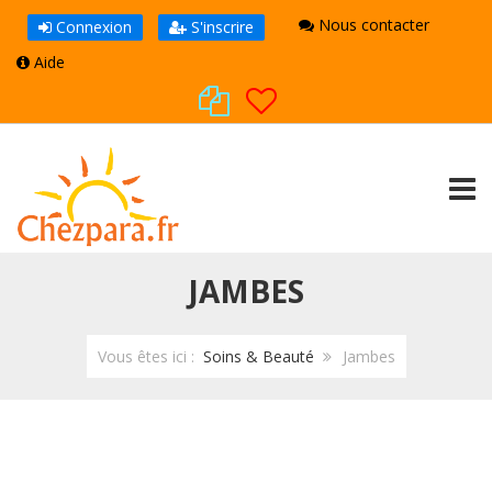
Nous contacter
Connexion
S'inscrire
Aide
TOGG
JAMBES
Vous êtes ici :
Soins & Beauté
Jambes