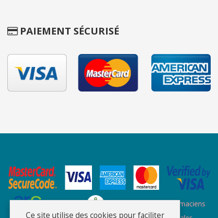
PAIEMENT SÉCURISÉ
Site des ARS
Site de l'ordre des pharmaciens
Ce site utilise des cookies pour faciliter
Plan du site
-
Qui sommes nous
-
Informations légales
-