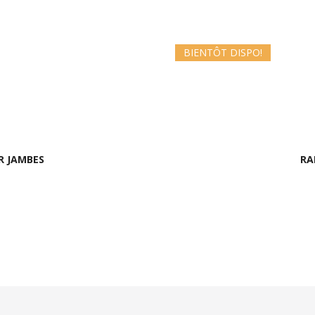
BIENTÔT DISPO!
R JAMBES
RA