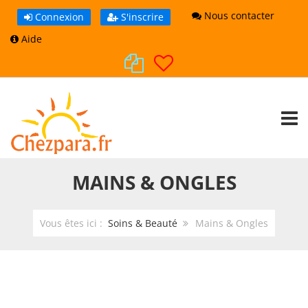
Nous contacter
Connexion
S'inscrire
Aide
TOGG
MAINS & ONGLES
Vous êtes ici :
Soins & Beauté
Mains & Ongles