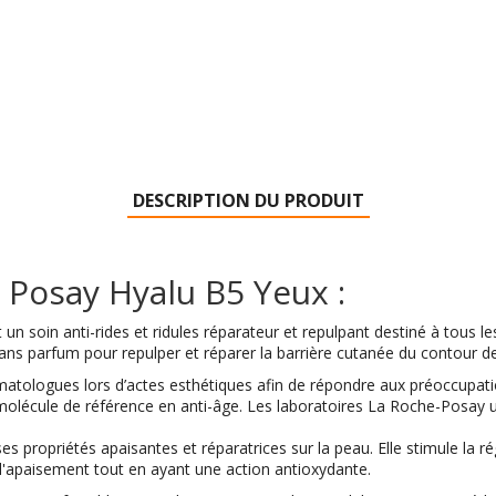
DESCRIPTION DU PRODUIT
 Posay Hyalu B5 Yeux :
t un soin anti-rides et ridules réparateur et repulpant destiné à tous l
ns parfum pour repulper et réparer la barrière cutanée du contour de 
ermatologues lors d’actes esthétiques afin de répondre aux préoccupat
molécule de référence en anti-âge. Les laboratoires La Roche-Posay ut
 propriétés apaisantes et réparatrices sur la peau. Elle stimule la ré
'apaisement tout en ayant une action antioxydante.