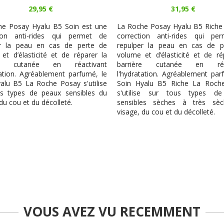
29,95 €
31,95 €
he Posay Hyalu B5 Soin est une
La Roche Posay Hyalu B5 Riche
tion anti-rides qui permet de
correction anti-rides qui pe
er la peau en cas de perte de
repulper la peau en cas de p
et d’élasticité et de réparer la
volume et d’élasticité et de ré
ère cutanée en réactivant
barrière cutanée en réac
tation. Agréablement parfumé, le
l'hydratation. Agréablement par
alu B5 La Roche Posay s'utilise
Soin Hyalu B5 Riche La Roch
us types de peaux sensibles du
s'utilise sur tous types d
du cou et du décolleté.
sensibles sèches à très sè
visage, du cou et du décolleté.
VOUS AVEZ VU RECEMMENT