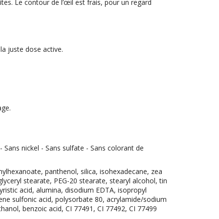
tes. Le contour de l’œil est frais, pour un regard
a juste dose active.
age.
ans nickel - Sans sulfate - Sans colorant de
thylhexanoate, panthenol, silica, isohexadecane, zea
lyceryl stearate, PEG-20 stearate, stearyl alcohol, tin
yristic acid, alumina, disodium EDTA, isopropyl
oluene sulfonic acid, polysorbate 80, acrylamide/sodium
hanol, benzoic acid, CI 77491, CI 77492, CI 77499