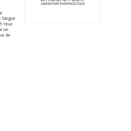
Sérum
ui
t fatigué
30ml
B5 Yeux
ur un
our de