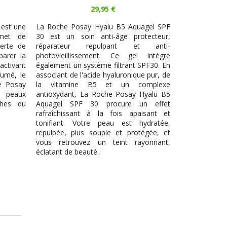
29,95 €
 est une
La Roche Posay Hyalu B5 Aquagel SPF
rmet de
30 est un soin anti-âge protecteur,
erte de
réparateur repulpant et anti-
parer la
photovieillissement. Ce gel intègre
tivant
également un système filtrant SPF30. En
fumé, le
associant de l'acide hyaluronique pur, de
e Posay
la vitamine B5 et un complexe
e peaux
antioxydant, La Roche Posay Hyalu B5
ches du
Aquagel SPF 30 procure un effet
rafraîchissant à la fois apaisant et
tonifiant. Votre peau est hydratée,
repulpée, plus souple et protégée, et
vous retrouvez un teint rayonnant,
éclatant de beauté.