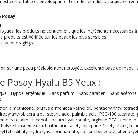
x
est confortable et enveloppante. Les rides et ridules paraissent rédui
e Posay
:
e.
gues, les produits ne contiennent que les ingrédients nécessaires à l
 produits est vérifiée sur les peaux les plus sensibles.
e aux packagings.
oir sur une peau préalablement nettoyée. Excellente base de maquill
 Posay Hyalu B5 Yeux :
 - Hypoallergénique - Sans parfum - Sans paraben - Sans acétone - S
e.
ter, dimethicone, prunus armeniaca kernel oil, pentaerythrityl tetrae
pyrantriol, cera alba, stearic acid, palmitic acid, PEG-100 stearate, g
tan oleate, dimethiconol, sodium hyaluronate, arginine PCA, serine, m
drolyzed linseed extract, citric acid, acetyl dipeptide-1 cetyl ester, t
ityl tetradibutyl hydroxyhydrocinnamate, sodium benzoate, phenoxyet