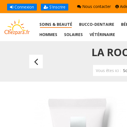
Nous contacter
Aid
Connexion
S'inscrire
SOINS & BEAUTÉ
BUCCO-DENTAIRE
BÉ
HOMMES
SOLAIRES
VÉTÉRINAIRE
LA RO
La
Roche
Vous êtes ici :
So
Posay
Hyalu
B5
Soin