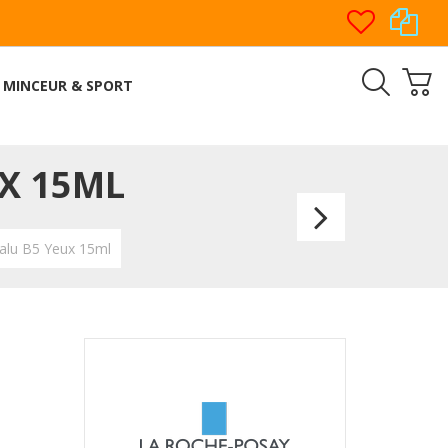
MINCEUR & SPORT
X 15ML
La
Roche
alu B5 Yeux 15ml
Posay
Pure
Vitami
C10