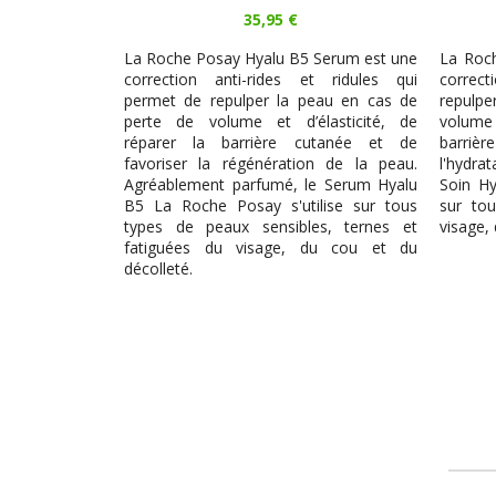
35,95 €
La Roche Posay Hyalu B5 Serum est une
La Roc
correction anti-rides et ridules qui
correc
permet de repulper la peau en cas de
repulp
perte de volume et d’élasticité, de
volume 
réparer la barrière cutanée et de
barri
favoriser la régénération de la peau.
l'hydra
Agréablement parfumé, le Serum Hyalu
Soin Hy
B5 La Roche Posay s'utilise sur tous
sur to
types de peaux sensibles, ternes et
visage, 
fatiguées du visage, du cou et du
décolleté.