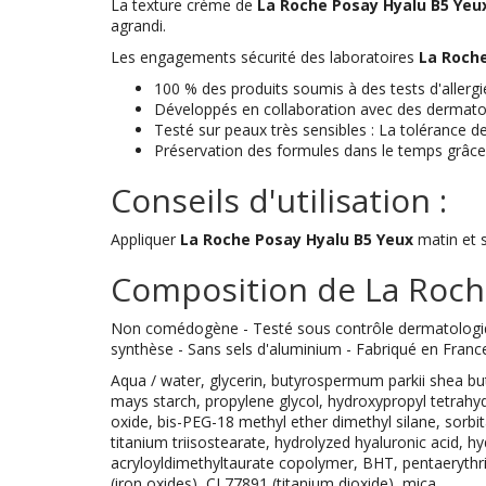
La texture crème de
La Roche Posay Hyalu B5 Yeu
agrandi.
Les engagements sécurité des laboratoires
La Roch
100 % des produits soumis à des tests d'allergi
Développés en collaboration avec des dermatolo
Testé sur peaux très sensibles : La tolérance des
Préservation des formules dans le temps grâc
Conseils d'utilisation :
Appliquer
La Roche Posay Hyalu B5 Yeux
matin et s
Composition de La Roche
Non comédogène - Testé sous contrôle dermatologique
synthèse - Sans sels d'aluminium - Fabriqué en Franc
Aqua / water, glycerin, butyrospermum parkii shea but
mays starch, propylene glycol, hydroxypropyl tetrahydro
oxide, bis-PEG-18 methyl ether dimethyl silane, sorbi
titanium triisostearate, hydrolyzed hyaluronic acid, hy
acryloyldimethyltaurate copolymer, BHT, pentaerythr
(iron oxides), CI 77891 (titanium dioxide), mica.