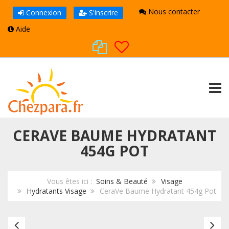
Nous contacter
Connexion
S'inscrire
Aide
TOGG
CERAVE BAUME HYDRATANT
454G POT
Vous êtes ici :
Soins & Beauté
Visage
Hydratants Visage
CeraVe Baume Hydratant 454g Pot
CeraVe
Ce