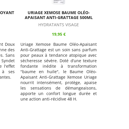
LÉO-
URIAGE XEMOSE HUILE LAVANTE
URIAGE X
500ML
APAISANTE 1 LITRE
AP
HYGIÈNE CORPORELLE
GOMMAGES,
19,95 €
paisant
Uriage Xemose Huile Lavante
Uriage Xe
s parfum
Apaisante nettoie et hydrate les peaux
Apaisant est
ue avec
sèches, tres sèches ou à tendance
types de peau
 texture
atopique. Utilisable sous la douche ou
tendance ps
rmation
dans le bain, l'Huile Lavante Xemose
démangeaiso
e Oléo-
réduit tiraillement, inconfort et
complexe d’ac
 Uriage
incitation au grattage.
synergie avec
 apaise
le Concentr
aisons,
Uriage favo
urée et
plaques, renf
apaise la pea
de démangea