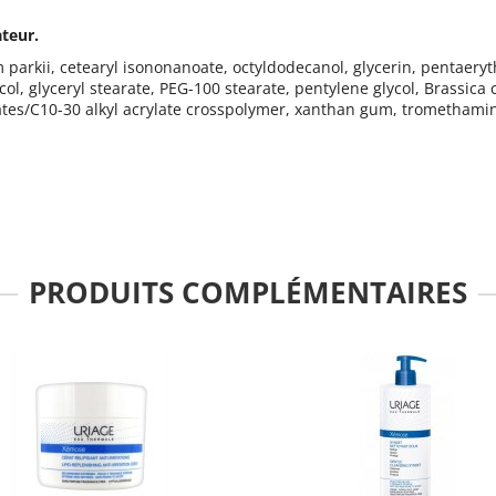
teur.
rkii, cetearyl isononanoate, octyldodecanol, glycerin, pentaerythr
ol, glyceryl stearate, PEG-100 stearate, pentylene glycol, Brassica
ylates/C10-30 alkyl acrylate crosspolymer, xanthan gum, tromethami
PRODUITS COMPLÉMENTAIRES