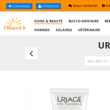
Nous contacter
Ai
Connexion
S'inscrire
SOINS & BEAUTÉ
BUCCO-DENTAIRE
BÉ
HOMMES
SOLAIRES
VÉTÉRINAIRE
UR
Uriage
Xemose
Vous êtes ici 
Cérat
200ml