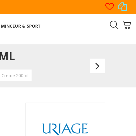
MINCEUR & SPORT
0ML
Uriage
Xemo
e Crème 200ml
Crèm
400ml