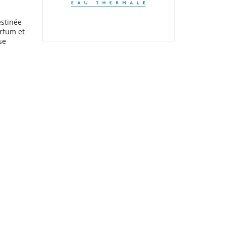
estinée
arfum et
se