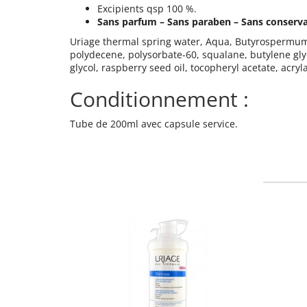
Excipients qsp 100 %.
Sans parfum – Sans paraben – Sans conserva
Uriage thermal spring water, Aqua, Butyrospermum pa
polydecene, polysorbate-60, squalane, butylene glyc
glycol, raspberry seed oil, tocopheryl acetate, acr
Conditionnement :
Tube de 200ml avec capsule service.