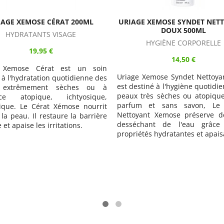
E XEMOSE SYNDET NETTOYANT
URIAGE XEMOSE BAUME O
DOUX 500ML
APAISANT ANTI-GRATTAGE 
HYGIÈNE CORPORELLE
HYDRATANTS VISAGE
14,50 €
19,95 €
 Xemose Syndet Nettoyant Doux
Uriage Xemose Baume Oléo-A
tiné à l'hygiène quotidienne des
Anti-Grattage est un soin san
très sèches ou atopiques. Sans
pour peaux à tendance atopiq
m et sans savon, Le Syndet
sécheresse sévère. Doté d’une
ant Xemose préserve de l'effet
fondante inédite à transfo
chant de l'eau grâce à ses
"baume en huile", le Baum
tés hydratantes et apaisantes.
Apaisant Anti-Grattage Xemose
nourrit intensément, protège,
les sensations de démange
apporte un confort longue d
une action anti-récidive 48 H.