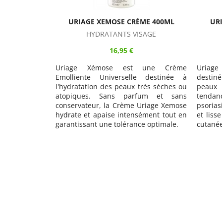
ME 400ML
URIAGE XEMOSE CÉRAT 200ML
URIAG
SAGE
HYDRATANTS VISAGE
19,95 €
 une Crème
Uriage Xemose Cérat est un soin
Uriage
e destinée à
destiné à l'hydratation quotidienne des
est des
très sèches ou
peaux extrêmement sèches ou à
peaux 
fum et sans
tendance atopique, ichtyosique,
parfu
Uriage Xemose
psoriasique. Le Cérat Xémose nourrit
Nettoy
ément tout en
et lisse la peau. Il restaure la barrière
dessé
e optimale.
cutanée et apaise les irritations.
proprié