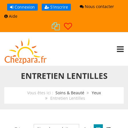
Nous contacter
Connexion
S'inscrire
Aide
TOGG
ENTRETIEN LENTILLES
Vous êtes ici :
Soins & Beauté
Yeux
Entretien Lentilles