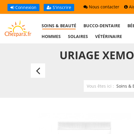
Nous contacter
Ai
Connexion
S'inscrire
SOINS & BEAUTÉ
BUCCO-DENTAIRE
BÉ
HOMMES
SOLAIRES
VÉTÉRINAIRE
URIAGE XEMO
SVR
Palpébral
Vous êtes ici :
Soins & 
Crème
10ml