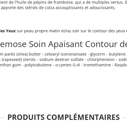
ient de l'huile de pépins de framboise, qui a de multiples vertus. E
l apporte des stérols de colza assouplissants et adoucissants.
des Yeux
sur peau propre matin et/ou soir sur le contour des yeux e
emose Soin Apaisant Contour de
parkii (shea) butter - cetearyl isononanoate - glycerin - butylene gl
 (rapeseed) sterols - sodium dextran sulfate - chlorphenesin - sod
xanthan gum - polyisobutene - o-cymen-5-ol - tromethamine - Raspbe
PRODUITS COMPLÉMENTAIRES