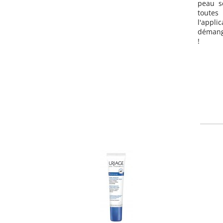
peau sèche ! Le flacon s'utilise dans
toutes les positions pour faciliter
l'application et soulager les
démangeaisons en 60 secondes chrono
!