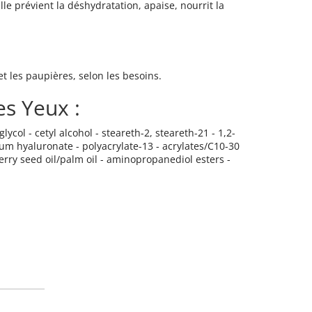
lle prévient la déshydratation, apaise, nourrit la
t les paupières, selon les besoins.
s Yeux :
ycol - cetyl alcohol - steareth-2, steareth-21 - 1,2-
ium hyaluronate - polyacrylate-13 - acrylates/C10-30
rry seed oil/palm oil - aminopropanediol esters -