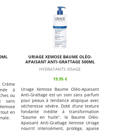
LÉO-
URIAGE XEMOSE CÉRAT 200ML
URIAGE X
500ML
AP
HYDRATANTS VISAGE
GOMMAGES,
19,95 €
Uriage Xemose Cérat est un soin
paisant
Uriage Xe
destiné à l'hydratation quotidienne des
s parfum
Apaisant est
peaux extrêmement sèches ou à
ue avec
types de peau
tendance atopique, ichtyosique,
 texture
tendance ps
psoriasique. Le Cérat Xémose nourrit
rmation
démangeaiso
et lisse la peau. Il restaure la barrière
e Oléo-
complexe d’ac
cutanée et apaise les irritations.
 Uriage
synergie avec
 apaise
le Concentr