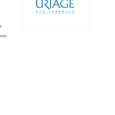
s
e
anti-