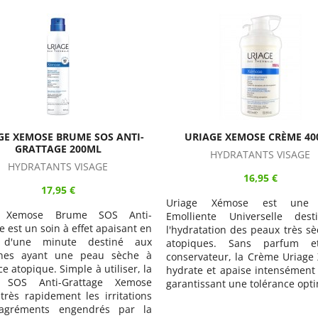
IAGE XEMOSE CRÈME 400ML
URIAGE XEMOSE BAUME O
APAISANT ANTI-GRATTAGE 
HYDRATANTS VISAGE
HYDRATANTS VISAGE
16,95 €
19,95 €
e Xémose est une Crème
Uriage Xemose Baume Oléo-A
ente Universelle destinée à
Anti-Grattage est un soin san
tation des peaux très sèches ou
pour peaux à tendance atopiq
ques. Sans parfum et sans
sécheresse sévère. Doté d’une
vateur, la Crème Uriage Xemose
fondante inédite à transfo
 et apaise intensément tout en
"baume en huile", le Baum
ssant une tolérance optimale.
Apaisant Anti-Grattage Xemose
nourrit intensément, protège,