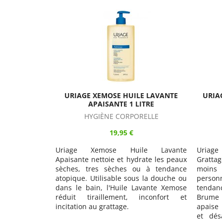
E LAVANTE
URIAGE XEMOSE BRUME SOS ANTI-
UR
ITRE
GRATTAGE 200ML
RELLE
HYDRATANTS VISAGE
17,95 €
Uriag
le Lavante
Uriage Xemose Brume SOS Anti-
Emolli
rate les peaux
Grattage est un soin à effet apaisant en
l'hydra
u à tendance
moins d'une minute destiné aux
atopi
s la douche ou
personnes ayant une peau sèche à
conser
avante Xemose
tendance atopique. Simple à utiliser, la
hydrate
inconfort et
Brume SOS Anti-Grattage Xemose
garanti
apaise très rapidement les irritations
et désagréments engendrés par la