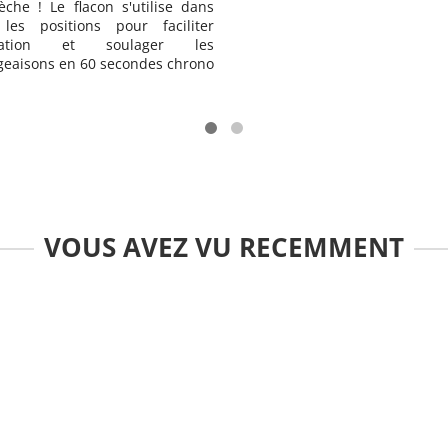
les sensations de démange
apporte un confort longue d
une action anti-récidive 48 H.
VOUS AVEZ VU RECEMMENT