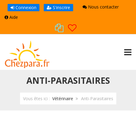
Nous contacter
Connexion
S'inscrire
Aide
TOGG
ANTI-PARASITAIRES
Vous êtes ici :
Vétérinaire
Anti-Parasitaires