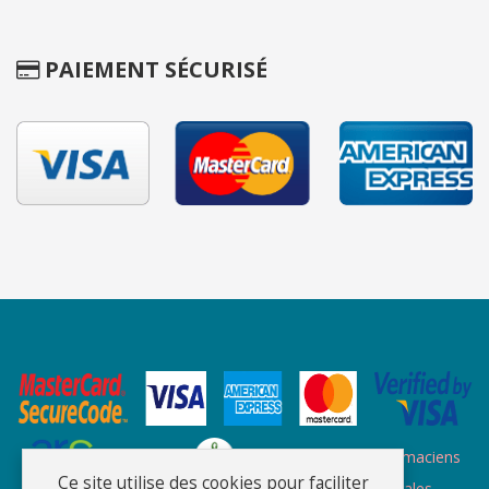
PAIEMENT SÉCURISÉ
Site des ARS
Site de l'ordre des pharmaciens
Ce site utilise des cookies pour faciliter
Plan du site
-
Qui sommes nous
-
Informations légales
-