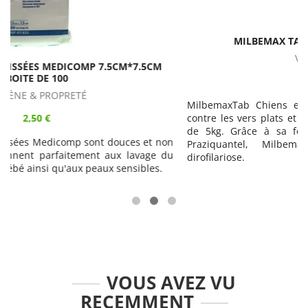
MILBEMAX TAB CHIENS 2 COMPRIMÉS
VERMIFUGES
14,90 €
MilbemaxTab Chiens est un vermifuge à large spectre
contre les vers plats et les vers ronds des chiens de plus
de 5kg. Grâce à sa formule associant Milbémycine et
n
Praziquantel, MilbemaxTab prévient aussi de la
u
dirofilariose.
VOUS AVEZ VU
RECEMMENT