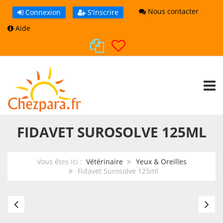
Nous contacter
Connexion
S'inscrire
Aide
TOGG
FIDAVET SUROSOLVE 125ML
Vous êtes ici :
Vétérinaire
Yeux & Oreilles
Fidavet Surosolve 125ml
Epi-
La
Otic
Lo