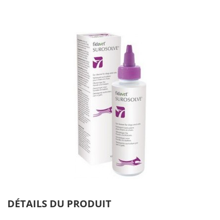
Nettoyant
Oc
Auriculaire
14
125ml
DÉTAILS DU PRODUIT